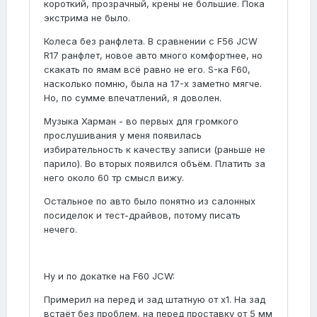
короткий, прозрачный, крены не большие. Пока
экстрима не было.
Колеса без ранфлета. В сравнении с F56 JCW
R17 ранфлет, новое авто много комфортнее, но
скакать по ямам всё равно не его. S-ка F60,
насколько помню, была на 17-х заметно мягче.
Но, по сумме впечатлений, я доволен.
Музыка Харман - во первых для громкого
прослушивания у меня появилась
избирательность к качеству записи (раньше не
парило). Во вторых появился объём. Платить за
него около 60 тр смысл вижу.
Остальное по авто было понятно из салонных
посиделок и тест-драйвов, потому писать
нечего.
Ну и по докатке на F60 JCW:
Примерил на перед и зад штатную от х1. На зад
встаёт без проблем, на перед проставку от 5 мм