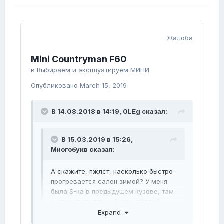
Жалоба
Mini Countryman F60
в
Выбираем и эксплуатируем МИНИ
Опубликовано
March 15, 2019
В 14.08.2018 в 14:19,
0LEg
сказал:
В 15.03.2019 в 15:26,
Многобукв
сказал:
А скажите, пжлст, насколько быстро
прогревается салон зимой? У меня
была S-ка в предыдущем кузове, там
с этим прям плохо было - тёплый
воздух начинал идти минут через 15-
Expand
20, а горячий и того позже.