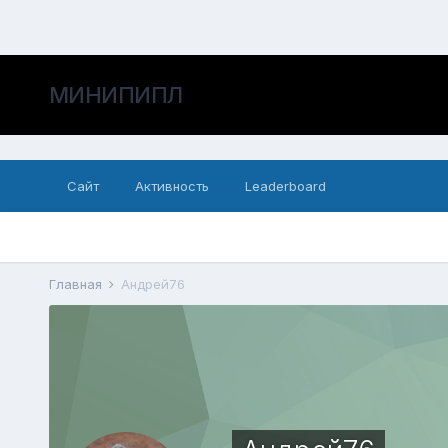
МИНИПИПЛ
Сайт
Активность
Leaderboard
Главная
Андрей76