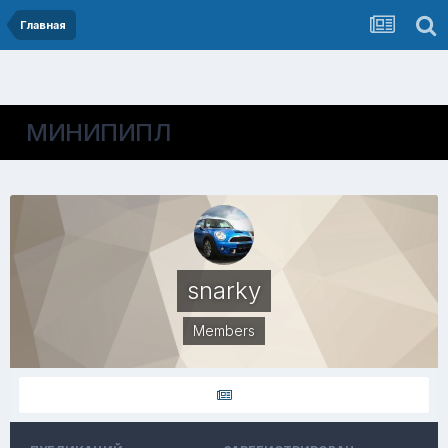
Главная
МИНИПИПЛ
snarky
Members