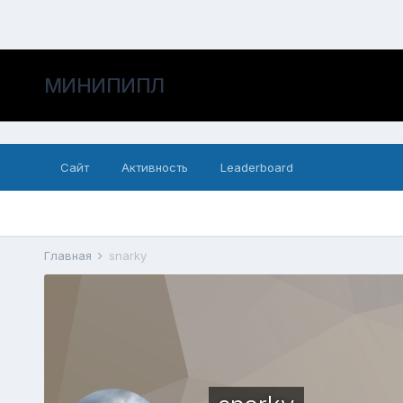
МИНИПИПЛ
Сайт
Активность
Leaderboard
Главная
snarky