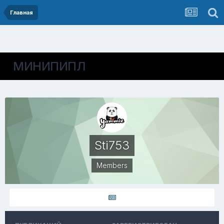
Главная
МИНИПИПЛ
Sti753
Members