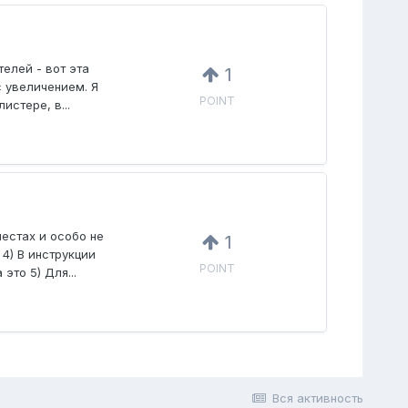
елей - вот эта
1
с увеличением. Я
POINT
стере, в...
местах и особо не
1
4) В инструкции
POINT
это 5) Для...
Вся активность