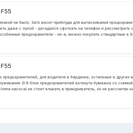
 F55
икакой не было. Зато висит приблуда для вытаскивания предохранит
еть даже с лупой - догадался сфоткать на телефон и рассмотреть 
особенные предохранители - не-а, можно покупать стандартные в бли
 F55
ов предохранителей, для водителя в бардачке, остальные в других 
уживания 3) В блок предохранителей воткнута бумажка со схемой 
ипа насоса) не стоит втыкать в прикуриватель, он не рассчитан на 